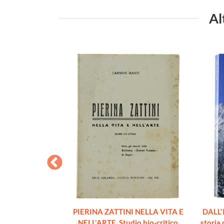
Al
SARI Da Giulio
PIERINA ZATTINI NELLA VITA E
DALL'
o. A cura di
NELL'ARTE. Studio bio-critico
storia 