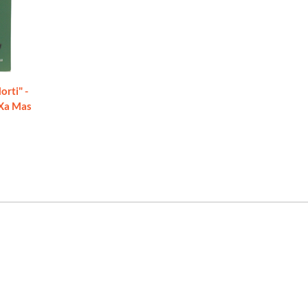
rti" -
o Xa Mas