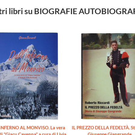
tri libri su BIOGRAFIE AUTOBIOGRA
INFERNO AL MONVISO. La vera
IL PREZZO DELLA FEDELTÀ. Sto
di "Giacu Cayenna" a cura di Livia
Giuseppe Giangrande