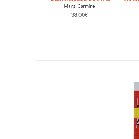
Gaggero
Manzi Carmine
ranquillo
38.00€
€