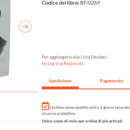
Codice del libro:
BF/0269
Per aggiungerlo alla Lista Desideri
fai Log-in
o
Registrati
.
Spedizione
Pagamento
L'ordine viene spedito entro 2 giorni lavorat
sicuro e protettivo.
Unico costo di invio per ordine di più articoli.