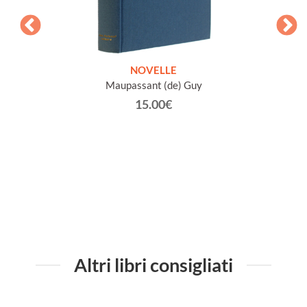
ETICHE
NOVELLE
INTE
Maupassant (de) Guy
Jacob 
15.00€
Altri libri consigliati