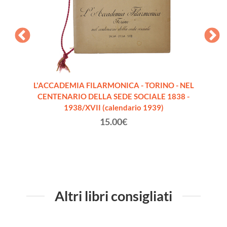
ELLE
L'ACCADEMIA FILARMONICA - TORINO - NEL
AL
CENTENARIO DELLA SEDE SOCIALE 1838 -
1938/XVII (calendario 1939)
15.00€
Altri libri consigliati