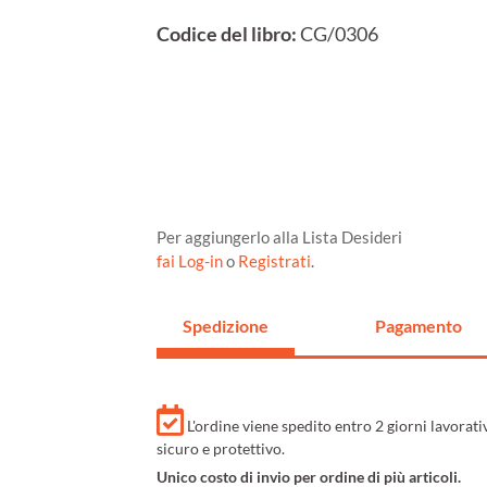
Codice del libro:
CG/0306
Per aggiungerlo alla Lista Desideri
fai Log-in
o
Registrati
.
Spedizione
Pagamento
L'ordine viene spedito entro 2 giorni lavorat
sicuro e protettivo.
Unico costo di invio per ordine di più articoli.