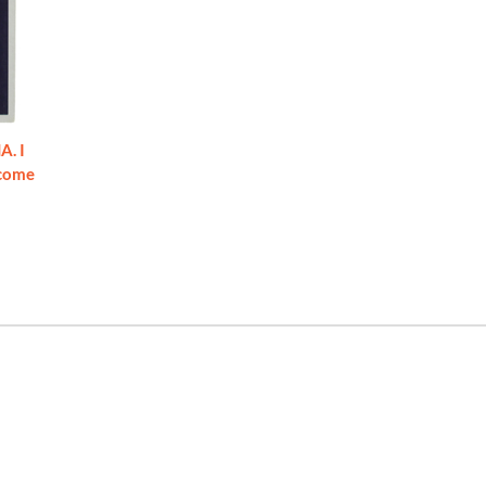
. I
 come