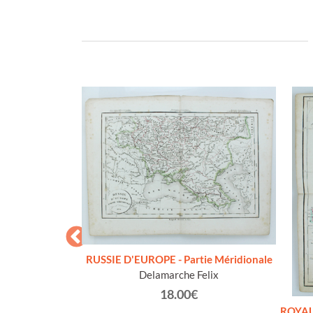
RUSSIE D'EUROPE - Partie Méridionale
Delamarche Felix
a Carta d'Italia,
, cm 57,5x52
18.00€
co Militare
ROYAU