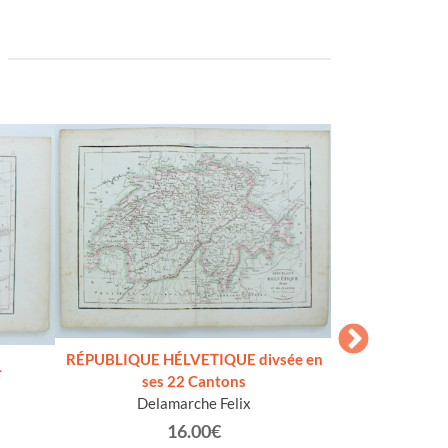
TERRAE COGNI
RÉPUBLIQUE HÉLVETIQUE divsée en
NELLE COL
L
ses 22 Cantons
Delamarche Felix
16.00€