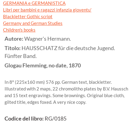
GERMANIA e GERMANISTICA
Libri per bambini e ragazzi infanzia gioventu'
Blackletter Gothic script
Germany and German Studies
Children's books
Autore:
Wagner's Hermann.
Titolo:
HAUSSCHATZ für die deutsche Jugend.
Fünfter Band.
Glogau
Flemming, no date,
1870
In 8° (225x160 mm) 576 pp. German text, blackletter.
Illustrated with 2 maps, 22 chromolitho plates by B.V. Haussch
and 15 text engravings. Some brownings. Original blue cloth,
gilted title, edges foxed. A very nice copy.
Codice del libro:
RG/0185