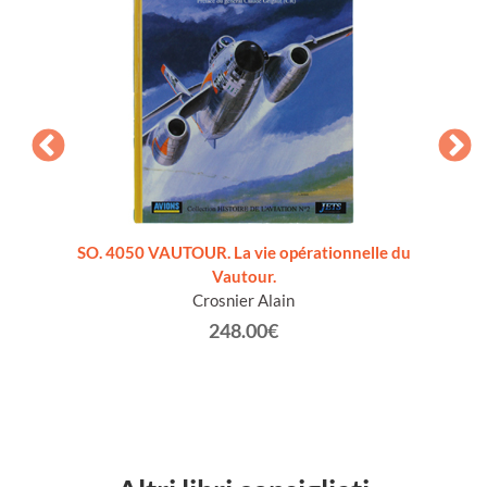
lese]
SO. 4050 VAUTOUR. La vie opérationnelle du
HELICO
Vautour.
de
Crosnier Alain
248.00€