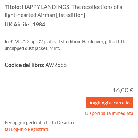
Titolo:
HAPPY LANDINGS. The recollections of a
light-hearted Airman [1st edition]
UK
Airlife,,
1984
In 8° VI-222 pp. 32 plates. 1st edition. Hardcover, gilted title,
unclipped dust jacket. Mint.
Codice del libro:
AV/2688
16,00 €
Disponibilità immediata
Per aggiungerlo alla Lista Desideri
fai Log-in
o
Registrati
.