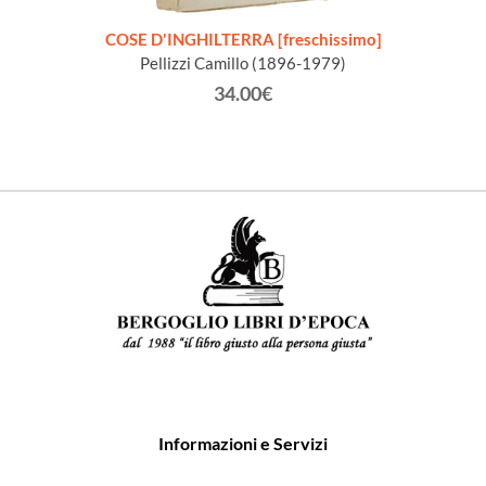
i e le
COSE D'INGHILTERRA [freschissimo]
L'ING
Pellizzi Camillo (1896-1979)
34.00€
Informazioni e Servizi