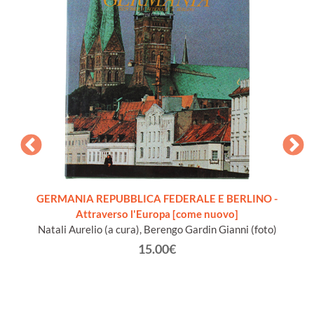
ENBURG
GERMANIA REPUBBLICA FEDERALE E BERLINO -
ISLAN
tümer
Attraverso l'Europa [come nuovo]
relitz
Natali Aurelio (a cura), Berengo Gardin Gianni (foto)
B
n
15.00€