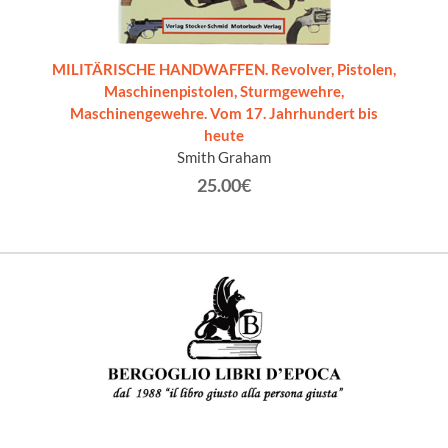
a delle
MILITÄRISCHE HANDWAFFEN. Revolver, Pistolen,
L'ARTIG
Maschinenpistolen, Sturmgewehre,
Maschinengewehre. Vom 17. Jahrhundert bis
heute
Smith Graham
25.00€