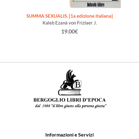
SUMMA SEXUALIS. [1a edizione italiana]
EC LES
LA
Kaleb Ezanà von Frizlaer J.
° 140.
19.00€
Informazioni e Servizi