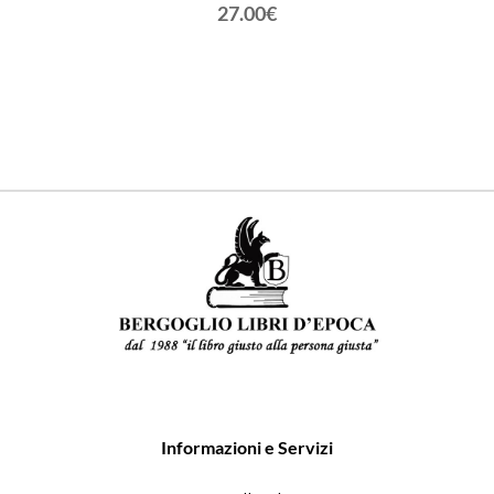
. Con
VALMAD
27.00€
zzo,
go...
Informazioni e Servizi