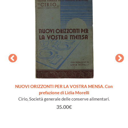
pera
NUOVI ORIZZONTI PER LA VOSTRA MENSA. Con
LA SC
prefazione di Lidia Morelli
B
Cirio, Società generale delle conserve alimentari.
35.00€