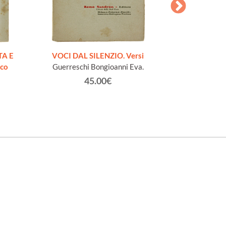
AESOPI PH
FABULAE quo
TA E
VOCI DAL SILENZIO. Versi
page
ico
Guerreschi Bongioanni Eva.
45.00€