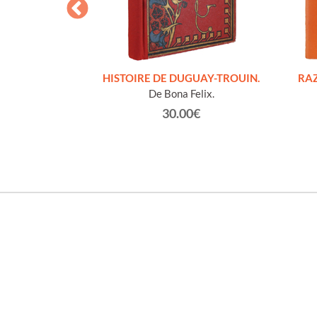
S FIGURES
HISTOIRE DE DUGUAY-TROUIN.
RAZ
'HOMMES ED
De Bona Felix.
e et technique
30.00€
roz Edmond.
0€