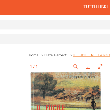
TUTTI I LIBRI
Home
Plate Herbert.
IL FUCILE NELLA RIS
1
/
1