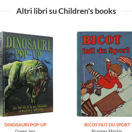
Altri libri su Children's books
DINOSAURI POP-UP
BICOT FAIT DU SPORT
Green Jen.
Branner Martin.