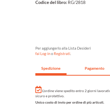
Codice del libro:
RG/2818
Per aggiungerlo alla Lista Desideri
fai Log-in
o
Registrati
.
Spedizione
Pagamento
L'ordine viene spedito entro 2 giorni lavorat
sicuro e protettivo.
Unico costo di invio per ordine di più articoli.