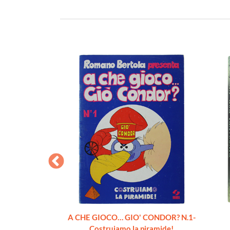
STA. Cofanetto
A CHE GIOCO… GIO' CONDOR? N.1-
 Illustrati.
Costruiamo la piramide!