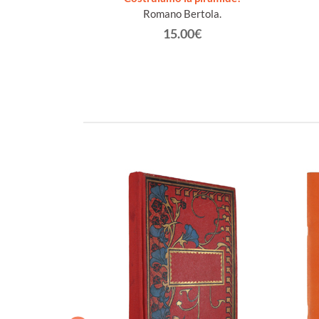
gela.
Romano Bertola.
€
15.00€