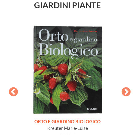
GIARDINI PIANTE
are un
ORTO E GIARDINO BIOLOGICO
1001
Kreuter Marie-Luise