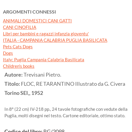
ARGOMENTI CONNESSI
ANIMALI DOMESTICI CANI GATTI
CANI CINOFILIA
Libri per bambini e ragazzi infanzia gioventu'
ITALIA - CAMPANIA CALABRIA PUGLIA BASILICATA
Pets Cats Dogs
Dogs
Italy: Puglia Campania Calabria Basilicata
Children's books
Autore:
Trevisani Pietro.
Titolo:
FLOC, RE TARANTINO Illustrato da G. Civera
Torino
SEI,,
1952
In 8º (22 cm) IV-218 pp., 24 tavole fotografiche con vedute della
Puglia, molti disegni nel testo. Cartone editoriale, ottimo stato.
Codice del libro:
RG/2098