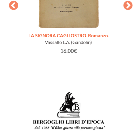
pleta.
LA SIGNORA CAGLIOSTRO. Romanzo.
PROFES
Vassallo L.A. (Gandolin)
16.00€