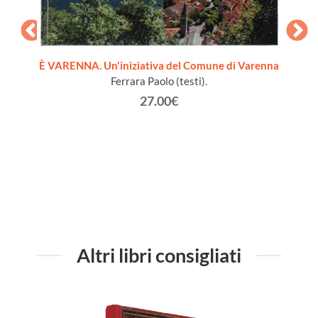
È VARENNA. Un'iniziativa del Comune di Varenna
Ferrara Paolo (testi).
. Con
VALMAD
27.00€
zzo,
go...
Altri libri consigliati