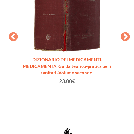
rale
DIZIONARIO DEI MEDICAMENTI.
IL CH
 FEBBRE
MEDICAMENTA. Guida teorico-pratica per i
agos
1
sanitari -Volume secondo.
23.00€