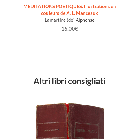
t de
MEDITATIONS POETIQUES. Illustrations en
SUPPL
couleurs de A. L. Manceaux
Förste
Lamartine (de) Alphonse
Mic
Mauri
16.00€
Altri libri consigliati