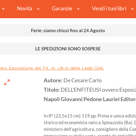
Novità
Garanzie
Vendi i tuoi libri
Ferie: siamo chiusi fino al 24 Agosto
LE SPEDIZIONI SONO SOSPESE
 Esposizione del Tit. IX. Lib.III delle Leggi Civili.
Autore:
De Cesare Carlo
Titolo:
DELL'ENFITEUSI ovvero Esposizione
Napoli
Giovanni Pedone Lauriel Editore
In 8º (22,5x15 cm) 119 pp. Prima e unica edizio
storico ed economista nato a Spinazzola (Ba). Do
ministero dell'agricoltura, consigliere della Co
impressione su bella carta, esente da ingiallitu