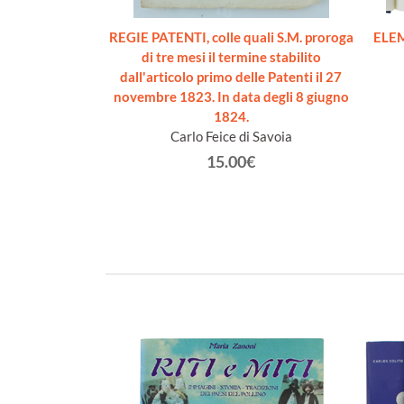
I DIRITTO
REGIE PATENTI, colle quali S.M. proroga
ELEM
ALE.
di tre mesi il termine stabilito
sare
dall'articolo primo delle Patenti il 27
novembre 1823. In data degli 8 giugno
€
1824.
Carlo Feice di Savoia
15.00€