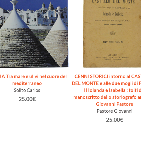
A Tra mare e ulivi nel cuore del
CENNI STORICI intorno al CA
mediterraneo
DEL MONTE e alle due mogli di 
Solito Carlos
II Iolanda e Isabella : tolti 
manoscritto dello storiografo a
25.00€
Giovanni Pastore
Pastore Giovanni
25.00€