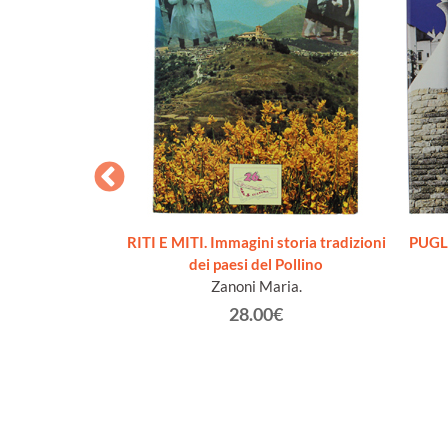
MEZZOGIORNO.
RITI E MITI. Immagini storia tradizioni
PUGLI
onomici e vecchi
dei paesi del Pollino
o della questione
Zanoni Maria.
ale
28.00€
riani Silvano
€