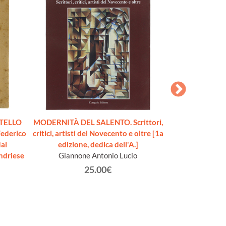
CHIESE DI LEC
Pao
STELLO
MODERNITÀ DEL SALENTO. Scrittori,
Federico
critici, artisti del Novecento e oltre [1a
dal
edizione, dedica dell'A.]
ndriese
Giannone Antonio Lucio
25.00€