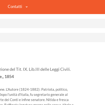
Contatti
 del Tit. IX. Lib.III delle Leggi Civili.
,,
1854
ne. L'Autore (1824-1882): Patriota, politico,
po l'unità d'Italia, fu segretario generale al
rte dei Conti e infine senatore. Nitida e fresca
re. Raffinata legatura mezza pelle coeva, titolo e