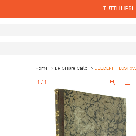
TUTTI I LIBRI
Home
De Cesare Carlo
DELL'ENFITEUSI ovvero
1
/
1