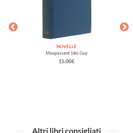
ETICHE
NOVELLE
INTE
Maupassant (de) Guy
Jacob 
15.00€
Altri libri consigliati