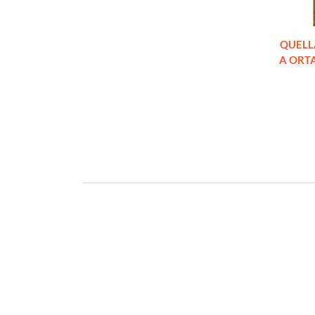
omanzo
QUELL
 (principe)
A ORTA 
€