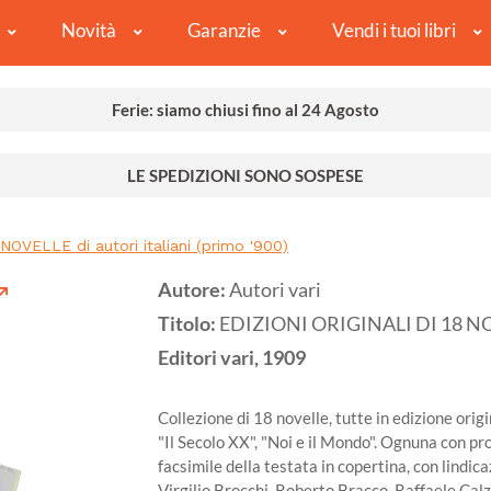
Novità
Garanzie
Vendi i tuoi libri
Ferie: siamo chiusi fino al 24 Agosto
LE SPEDIZIONI SONO SOSPESE
NOVELLE di autori italiani (primo '900)
Autore:
Autori vari
Titolo:
EDIZIONI ORIGINALI DI 18 NOVEL
Editori vari,
1909
Collezione di 18 novelle, tutte in edizione orig
"Il Secolo XX", "Noi e il Mondo". Ognuna con pr
facsimile della testata in copertina, con lindic
Virgilio Brocchi, Roberto Bracco, Raffaele Calz