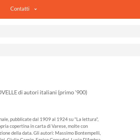
Contatti
LE di autori italiani (primo '900)
inale, pubblicate dal 1909 al 1924 su "La lettura",
opria copertina in carta di Varese, molte con
azione della data. Gli autori: Massimo Bontempelli,
ini, Giulio Caprin, Enrico Corradini, Lucio D'Ambra,