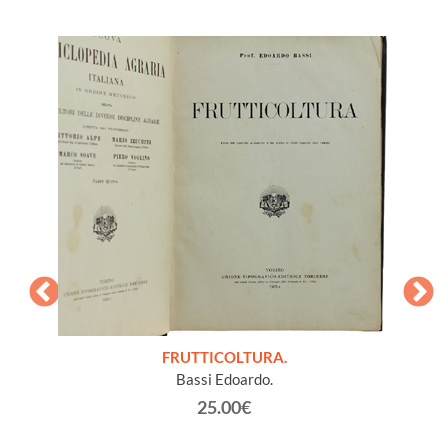
a in 11
ltura
FRUTTICOLTURA.
L
Bassi Edoardo.
25.00€