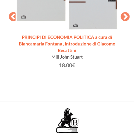
PRINCIPI DI ECONOMIA POLITICA a cura di
SIONE
IL
Biancamaria Fontana , introduzione di Giacomo
a 18
Becattini
]
Mill John Stuart
18.00€