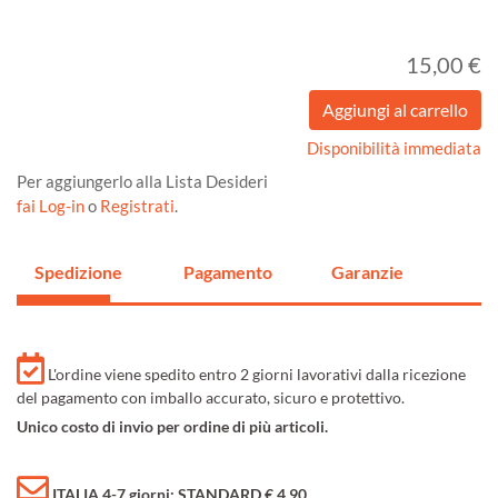
15,00 €
Disponibilità immediata
Per aggiungerlo alla Lista Desideri
fai Log-in
o
Registrati
.
Spedizione
Pagamento
Garanzie
L'ordine viene spedito entro 2 giorni lavorativi dalla ricezione
del pagamento con imballo accurato, sicuro e protettivo.
Unico costo di invio per ordine di più articoli.
ITALIA 4-7 giorni: STANDARD € 4,90