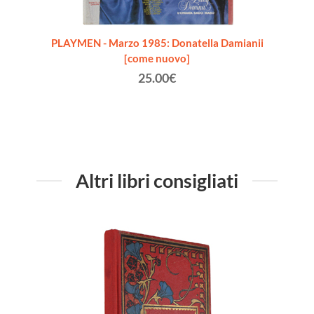
n. 5 /
PLAYMEN - Marzo 1985: Donatella Damianii
PLAY
[come nuovo]
25.00€
Altri libri consigliati