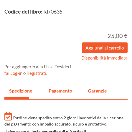
Codice del libro:
RI/0635
25,00 €
Disponibilità immediata
Per aggiungerlo alla Lista Desideri
fai Log-in
o
Registrati
.
Spedizione
Pagamento
Garanzie
L'ordine viene spedito entro 2 giorni lavorativi dalla ricezione
del pagamento con imballo accurato, sicuro e protettivo.
Unico costo di invio per ordine di più articoli.