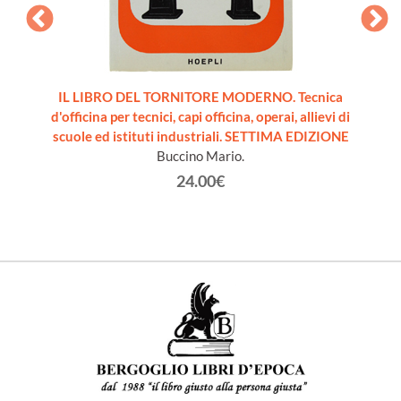
nza dei
IL LIBRO DEL TORNITORE MODERNO. Tecnica
PRO
 18a
d'officina per tecnici, capi officina, operai, allievi di
FILET
solti
scuole ed istituti industriali. SETTIMA EDIZIONE
TECNI
Buccino Mario.
24.00€