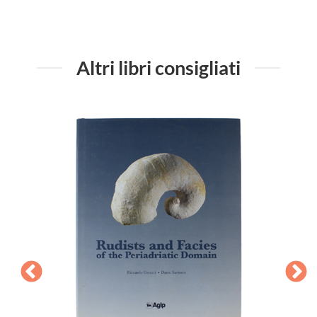
Altri libri consigliati
LES
Classes