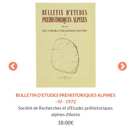
a, con
BULLETIN D'ETUDES PREHISTORIQUES ALPINES
BULLE
- IV - 1972
Société de Recherches et d'Etudes préhistoriques
Sociét
alpines d'Aoste
18.00€