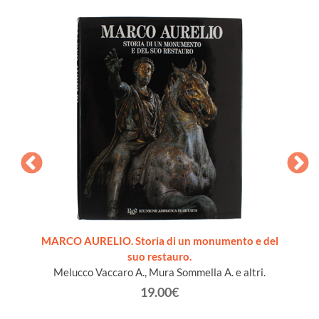
nomia,
MARCO AURELIO. Storia di un monumento e del
STO
suo restauro.
Melucco Vaccaro A., Mura Sommella A. e altri.
19.00€