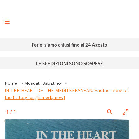
ografia
Ferie: siamo chiusi fino al 24 Agosto
LE SPEDIZIONI SONO SOSPESE
Home
Moscati Sabatino
IN THE HEART OF THE MEDITERRANEAN. Another view of
the history [english ed., new]
1
/
1