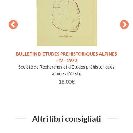
MONICA
BULLETIN D'ETUDES PREHISTORIQUES ALPINES
BULLE
 nuovo]
- IV - 1972
Société de Recherches et d'Etudes préhistoriques
Sociét
alpines d'Aoste
18.00€
Altri libri consigliati