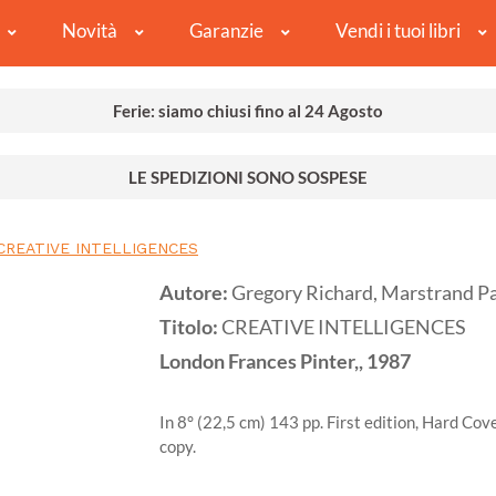
Novità
Garanzie
Vendi i tuoi libri
Ferie: siamo chiusi fino al 24 Agosto
LE SPEDIZIONI SONO SOSPESE
CREATIVE INTELLIGENCES
Autore:
Gregory Richard, Marstrand Pa
Titolo:
CREATIVE INTELLIGENCES
London
Frances Pinter,,
1987
In 8° (22,5 cm) 143 pp. First edition, Hard Cover
copy.