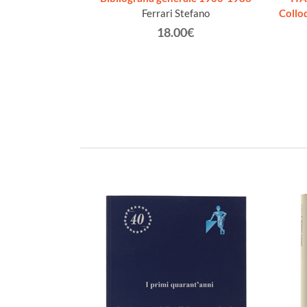
Ferrari Stefano
Collo
€
18.00€