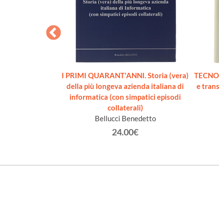
LLOSCOPIO SU
I PRIMI QUARANT'ANNI. Storia (vera)
TECNOL
NICI E SISTEMI
della più longeva azienda italiana di
e trans
LI
informatica (con simpatici episodi
J.
collaterali)
Bellucci Benedetto
€
24.00€