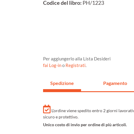
Codice del libro:
PH/1223
Per aggiungerlo alla Lista Desideri
fai Log-in
o
Registrati
.
Spedizione
Pagamento
L'ordine viene spedito entro 2 giorni lavorat
sicuro e protettivo.
Unico costo di invio per ordine di più articoli.