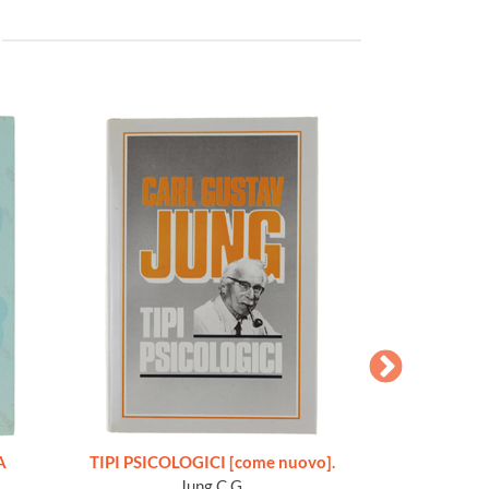
A
TIPI PSICOLOGICI [come nuovo].
TRATTATO 
Jung C.G.
Musat