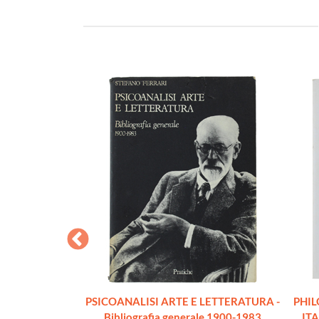
PSICOLOGIA
PSICOANALISI ARTE E LETTERATURA -
PHIL
helm
Bibliografia generale 1900-1983
ITA