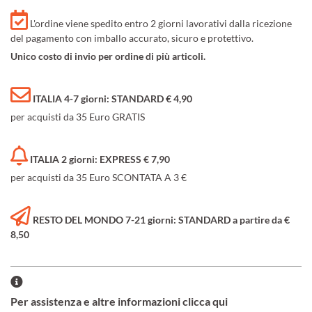
L'ordine viene spedito entro 2 giorni lavorativi dalla ricezione
del pagamento con imballo accurato, sicuro e protettivo.
Unico costo di invio per ordine di più articoli.
ITALIA 4-7 giorni: STANDARD € 4,90
per acquisti da 35 Euro GRATIS
ITALIA 2 giorni: EXPRESS € 7,90
per acquisti da 35 Euro SCONTATA A 3 €
RESTO DEL MONDO 7-21 giorni: STANDARD a partire da €
8,50
Per assistenza e altre informazioni clicca qui