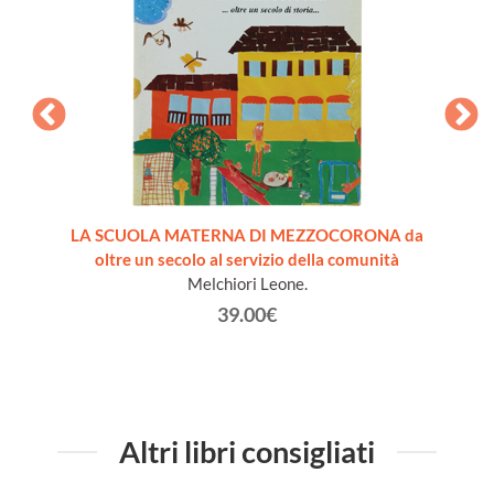
eoli
LA SCUOLA MATERNA DI MEZZOCORONA da
LO 
oltre un secolo al servizio della comunità
na
Melchiori Leone.
39.00€
Altri libri consigliati