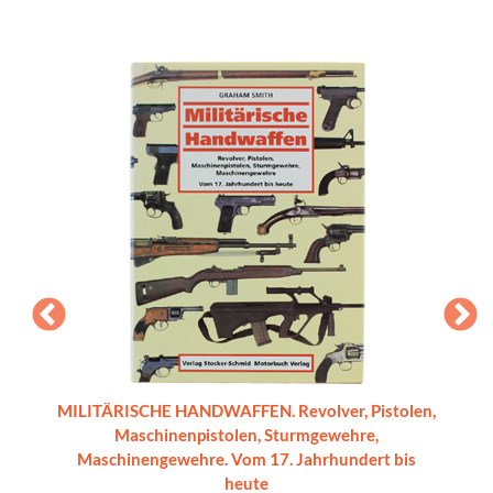
a delle
MILITÄRISCHE HANDWAFFEN. Revolver, Pistolen,
L'ARTIG
Maschinenpistolen, Sturmgewehre,
Maschinengewehre. Vom 17. Jahrhundert bis
heute