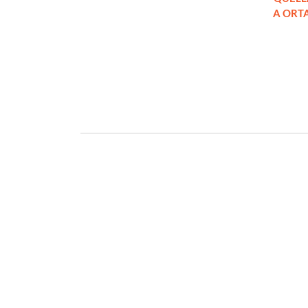
 (principe)
A ORTA 
€