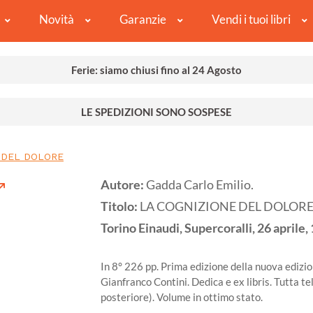
Novità
Garanzie
Vendi i tuoi libri
Ferie: siamo chiusi fino al 24 Agosto
LE SPEDIZIONI SONO SOSPESE
 DEL DOLORE
Autore:
Gadda Carlo Emilio.
Titolo:
LA COGNIZIONE DEL DOLOR
Torino
Einaudi, Supercoralli, 26 aprile,
In 8° 226 pp. Prima edizione della nuova edizion
Gianfranco Contini. Dedica e ex libris. Tutta te
posteriore). Volume in ottimo stato.