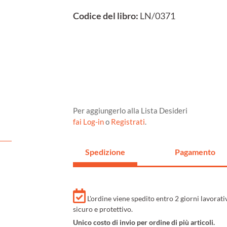
Codice del libro:
LN/0371
Per aggiungerlo alla Lista Desideri
fai Log-in
o
Registrati
.
Spedizione
Pagamento
L'ordine viene spedito entro 2 giorni lavorat
sicuro e protettivo.
Unico costo di invio per ordine di più articoli.