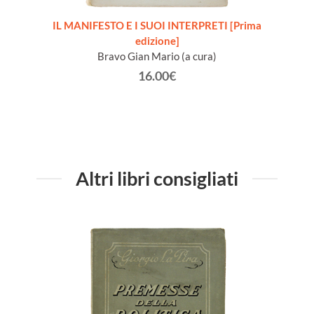
io 1888
IL MANIFESTO E I SUOI INTERPRETI [Prima
edizione]
testim
Bravo Gian Mario (a cura)
16.00€
Altri libri consigliati