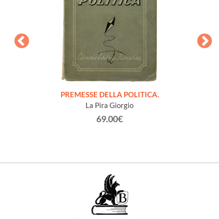
onvegno
PREMESSE DELLA POLITICA.
NOTE
San
La Pira Giorgio
63.
69.00€