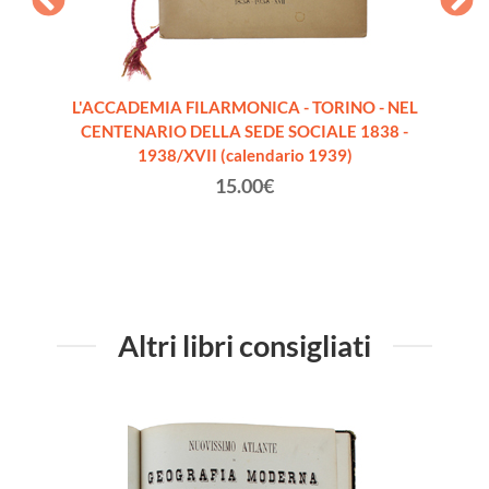
UE ET
L'ACCADEMIA FILARMONICA - TORINO - NEL
AL
 de
CENTENARIO DELLA SEDE SOCIALE 1838 -
avures.
1938/XVII (calendario 1939)
15.00€
Altri libri consigliati