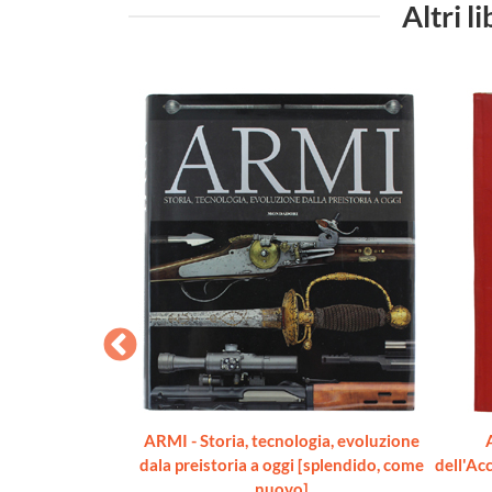
Altri 
 COMPLET DE
ARMI - Storia, tecnologia, evoluzione
RBISSEUR ET DE
dala preistoria a oggi [splendido, come
dell'Ac
ité complet et
nuovo]