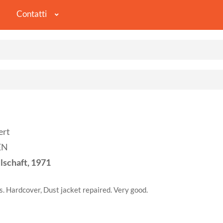
Contatti
ert
EN
lschaft,
1971
s. Hardcover, Dust jacket repaired. Very good.