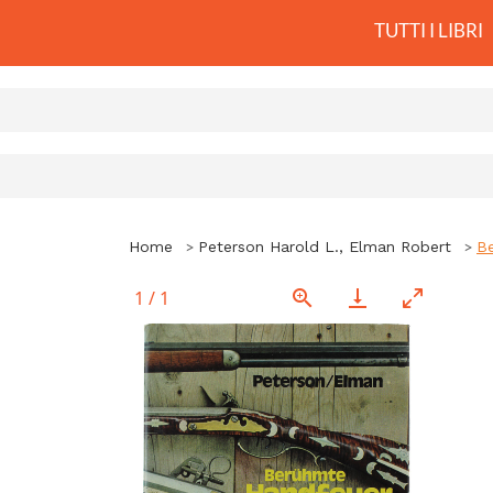
TUTTI I LIBRI
Home
Peterson Harold L., Elman Robert
B
1
/
1