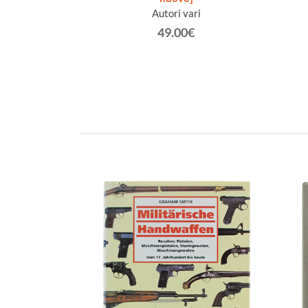
. SECONDE PARTIE.
Autori vari
meaux A.
49.00€
€