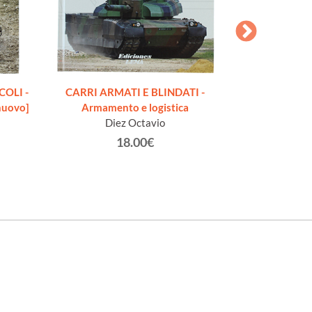
OLI -
CARRI ARMATI E BLINDATI -
GEHEIME BUN
nuovo]
Armamento e logistica
Be
Diez Octavio
18.00€