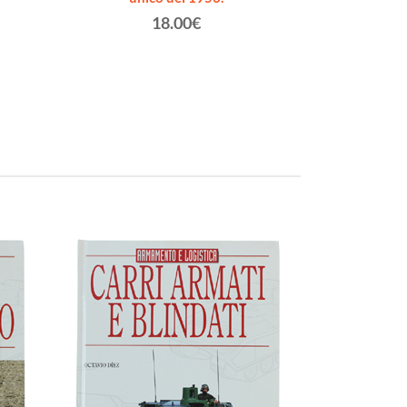
1986 - 3
18.00€
Ted