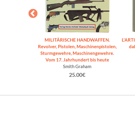
Volume 8 -
MILITÄRISCHE HANDWAFFEN.
L'ART
mi del XX Secolo
Revolver, Pistolen, Maschinenpistolen,
dal
ovo]
Sturmgewehre, Maschinengewehre.
Vom 17. Jahrhundert bis heute
€
Smith Graham
25.00€