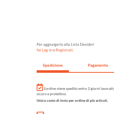
Per aggiungerlo alla Lista Desideri
fai Log-in
o
Registrati
.
Spedizione
Pagamento
L'ordine viene spedito entro 2 giorni lavorat
sicuro e protettivo.
Unico costo di invio per ordine di più articoli.