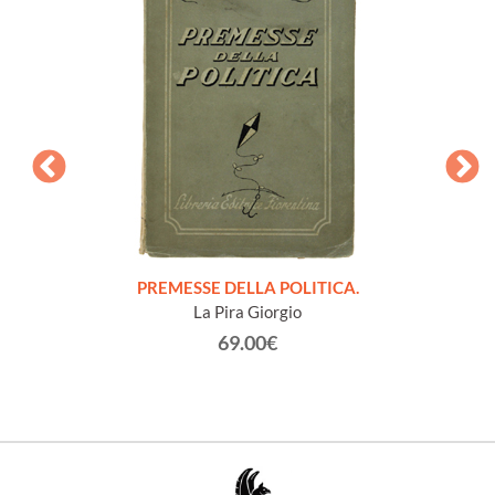
onvegno
PREMESSE DELLA POLITICA.
NOTE
San
La Pira Giorgio
63.
69.00€