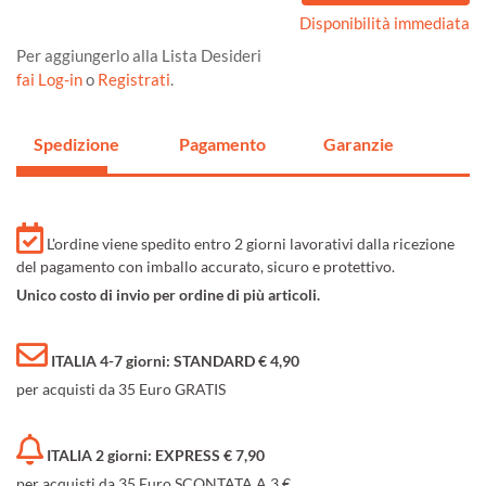
Disponibilità immediata
Per aggiungerlo alla Lista Desideri
fai Log-in
o
Registrati
.
Spedizione
Pagamento
Garanzie
L'ordine viene spedito entro 2 giorni lavorativi dalla ricezione
del pagamento con imballo accurato, sicuro e protettivo.
Unico costo di invio per ordine di più articoli.
ITALIA 4-7 giorni: STANDARD € 4,90
per acquisti da 35 Euro GRATIS
ITALIA 2 giorni: EXPRESS € 7,90
per acquisti da 35 Euro SCONTATA A 3 €