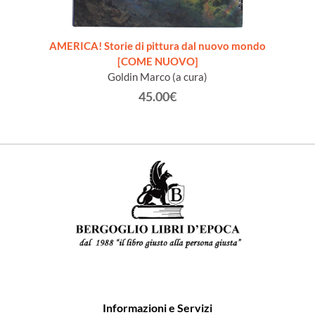
AMERICA! Storie di pittura dal nuovo mondo
ROM
[COME NUOVO]
de
Goldin Marco (a cura)
Cia
45.00€
Informazioni e Servizi