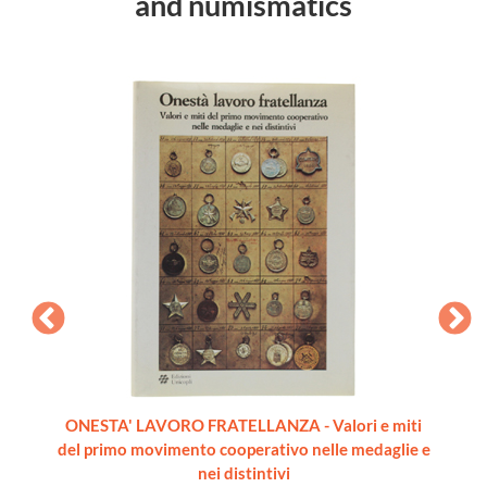
and numismatics
il 1972
ONESTA' LAVORO FRATELLANZA - Valori e miti
ANTI
del primo movimento cooperativo nelle medaglie e
Ast
nei distintivi
M