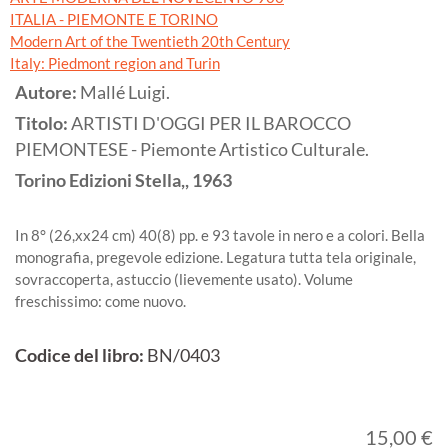
ITALIA - PIEMONTE E TORINO
Modern Art of the Twentieth 20th Century
Italy: Piedmont region and Turin
Autore:
Mallé Luigi.
Titolo:
ARTISTI D'OGGI PER IL BAROCCO
PIEMONTESE - Piemonte Artistico Culturale.
Torino
Edizioni Stella,,
1963
In 8° (26,xx24 cm) 40(8) pp. e 93 tavole in nero e a colori. Bella
monografia, pregevole edizione. Legatura tutta tela originale,
sovraccoperta, astuccio (lievemente usato). Volume
freschissimo: come nuovo.
Codice del libro:
BN/0403
15,00 €