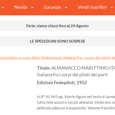
Novità
Garanzie
Vendi i tuoi libri
Ferie: siamo chiusi fino al 24 Agosto
LE SPEDIZIONI SONO SOSPESE
lato a cura della Federazione italiana fra i corpi dei piloti de
Titolo:
ALMANACCO MARITTIMO ITALIA
italiana fra i corpi dei piloti dei porti
Edizioni Fedepiloti,
1952
In 8° XI-965 pp. Vaarie figure nel testo 4 tavoe
tutta tela azzurra (un po' alonata), titolo oro,
pellicola adesiva trasparente. Volume freschis