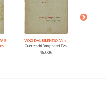
AESOPI PH
FABULAE quo
TA E
VOCI DAL SILENZIO. Versi
page
ico
Guerreschi Bongioanni Eva.
45.00€