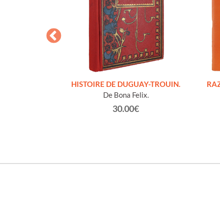
S FIGURES
HISTOIRE DE DUGUAY-TROUIN.
RAZ
'HOMMES ED
De Bona Felix.
e et technique
30.00€
roz Edmond.
0€