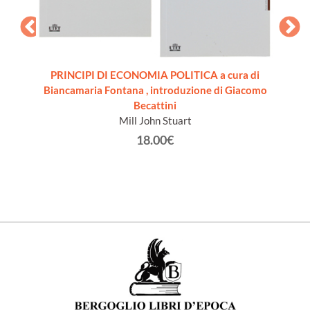
PRINCIPI DI ECONOMIA POLITICA a cura di
SIONE
IL
Biancamaria Fontana , introduzione di Giacomo
a 18
Becattini
]
Mill John Stuart
18.00€