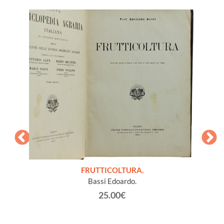
a in 11
ltura
FRUTTICOLTURA.
L
Bassi Edoardo.
25.00€