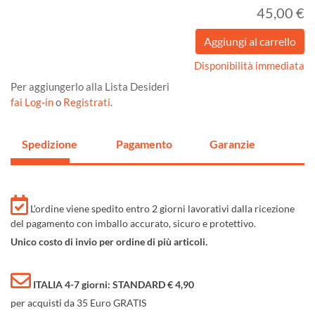
45,00 €
Disponibilità immediata
Per aggiungerlo alla Lista Desideri
fai Log-in
o
Registrati
.
Spedizione
Pagamento
Garanzie
L'ordine viene spedito entro 2 giorni lavorativi dalla ricezione
del pagamento con imballo accurato, sicuro e protettivo.
Unico costo di invio per ordine di più articoli.
ITALIA 4-7 giorni: STANDARD € 4,90
per acquisti da 35 Euro GRATIS