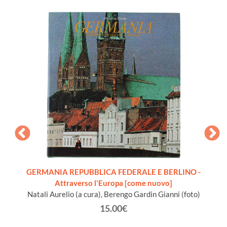
ENBURG
GERMANIA REPUBBLICA FEDERALE E BERLINO -
ISLAN
tümer
Attraverso l'Europa [come nuovo]
relitz
Natali Aurelio (a cura), Berengo Gardin Gianni (foto)
B
n
15.00€