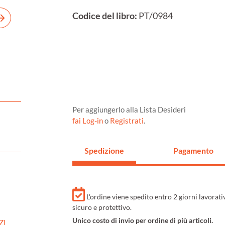
Codice del libro:
PT/0984
Per aggiungerlo alla Lista Desideri
fai Log-in
o
Registrati
.
Spedizione
Pagamento
L'ordine viene spedito entro 2 giorni lavorat
sicuro e protettivo.
Unico costo di invio per ordine di più articoli.
ZI