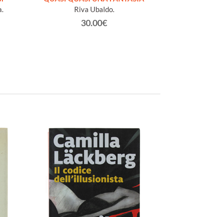
.
Riva Ubaldo.
Or
30.00€