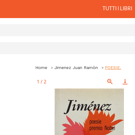
TUTTI I LIBRI
Home
Jimenez Juan Ramòn
POESIE.
1
/
2