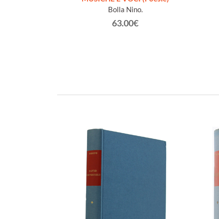
dica dell'Autore]
Bolla Nino.
anco
63.00€
€