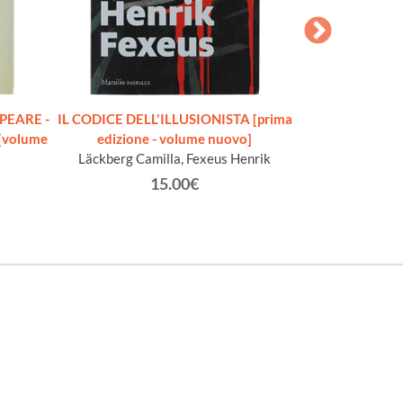
PEARE -
IL CODICE DELL'ILLUSIONISTA [prima
LETTERE MILANE
 [volume
edizione - volume nuovo]
Ma
Läckberg Camilla, Fexeus Henrik
Rilke
15.00€