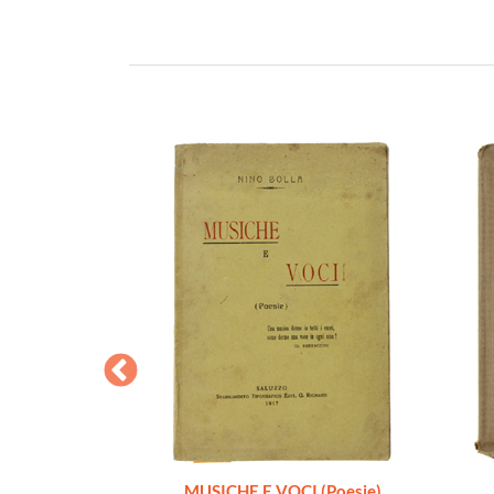
A DOMANDA [1a
MUSICHE E VOCI (Poesie)