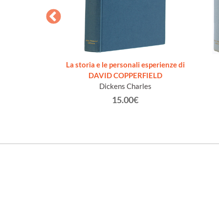
Traduzione di
La storia e le personali esperienze di
calero
DAVID COPPERFIELD
cKay
Dickens Charles
€
15.00€