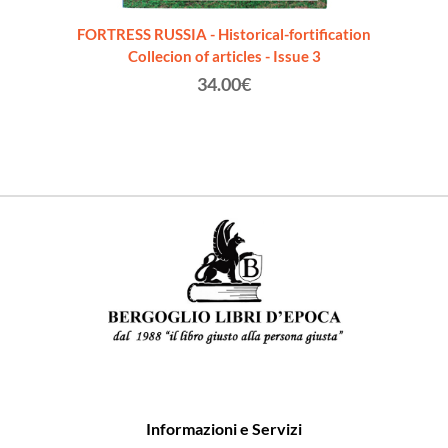
a" a
FORTRESS RUSSIA - Historical-fortification
UCR
vo]
Collecion of articles - Issue 3
"STATO
34.00€
Informazioni e Servizi