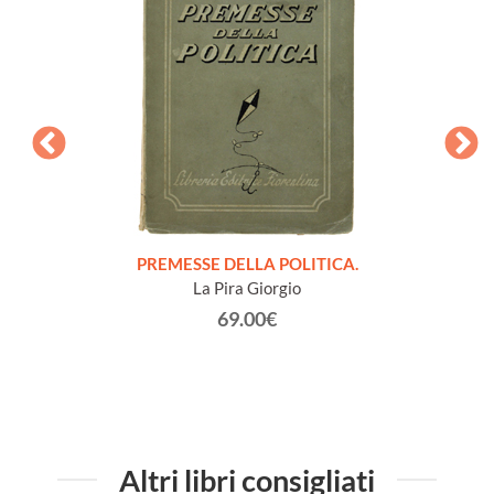
onvegno
PREMESSE DELLA POLITICA.
NOTE
San
La Pira Giorgio
63.
69.00€
Altri libri consigliati