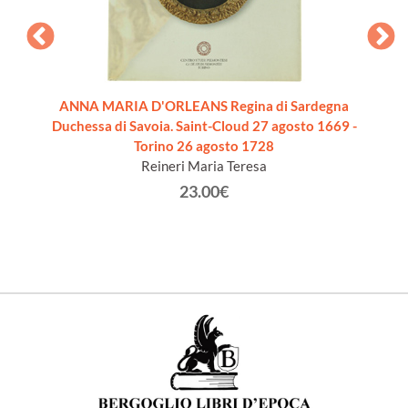
storia
ANNA MARIA D'ORLEANS Regina di Sardegna
COPIE
Duchessa di Savoia. Saint-Cloud 27 agosto 1669 -
Louis 
ara N A.
Torino 26 agosto 1728
Sénat d
Reineri Maria Teresa
23.00€