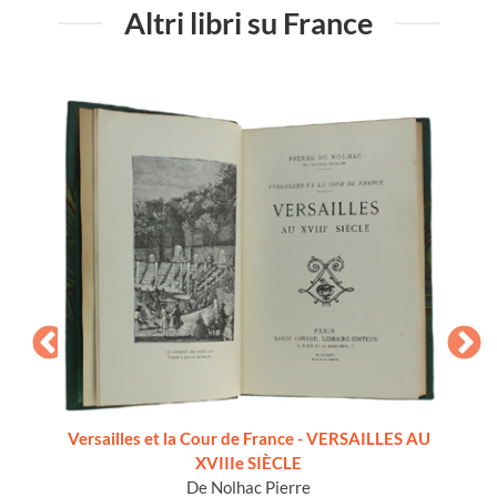
Altri libri su France
Versailles et la Cour de France - VERSAILLES AU
Vers
XVIIIe SIÈCLE
De Nolhac Pierre