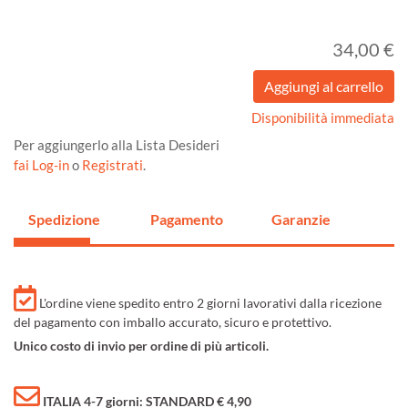
34,00 €
Disponibilità immediata
Per aggiungerlo alla Lista Desideri
fai Log-in
o
Registrati
.
Spedizione
Pagamento
Garanzie
L'ordine viene spedito entro 2 giorni lavorativi dalla ricezione
del pagamento con imballo accurato, sicuro e protettivo.
Unico costo di invio per ordine di più articoli.
ITALIA 4-7 giorni: STANDARD € 4,90