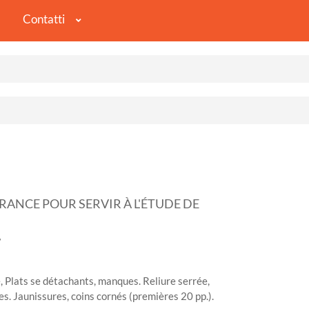
Contatti
FRANCE POUR SERVIR À L'ÉTUDE DE
7
é, Plats se détachants, manques. Reliure serrée,
s. Jaunissures, coins cornés (premières 20 pp.).