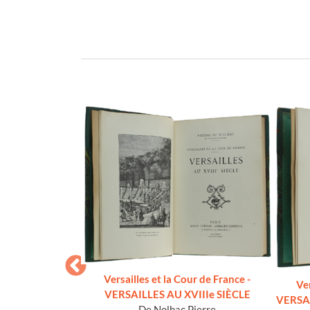
Versailles et la Cour de France -
Ver
VERSAILLES AU XVIIIe SIÈCLE
VERSA
De Nolhac Pierre