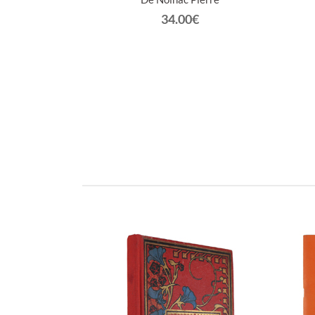
ICE 1935.
34.00€
€