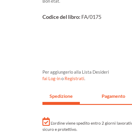
Bon état.
Codice del libro:
FA/0175
Per aggiungerlo alla Lista Desideri
fai Log-in
o
Registrati
.
Spedizione
Pagamento
L'ordine viene spedito entro 2 giorni lavorat
sicuro e protettivo.