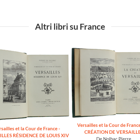
Altri libri su France
Versailles et la Cour de Franc
sailles et la Cour de France -
CRÉATION DE VERSAILL
ILLES RÉSIDENCE DE LOUIS XIV
De Nolhac Pierre