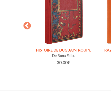
S FIGURES
HISTOIRE DE DUGUAY-TROUIN.
RAZ
'HOMMES ED
De Bona Felix.
e et technique
30.00€
roz Edmond.
0€