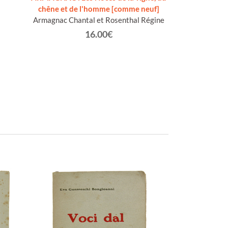
chêne et de l'homme [comme neuf]
LOT D
Armagnac Chantal et Rosenthal Régine
Len
16.00€