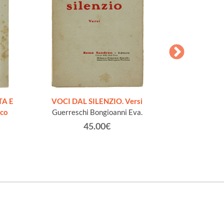
AESOPI PH
FABULAE quo
TA E
VOCI DAL SILENZIO. Versi
page
ico
Guerreschi Bongioanni Eva.
45.00€