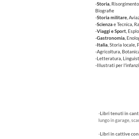
-
Storia
, Risorgimento
Biografie
-
Storia militare
, Avia
-
Scienza
e Tecnica, R
-
Viaggi e Sport
, Espl
-
Gastronomia
, Enolo
-
Italia
, Storia locale, 
-Agricoltura, Botanic
-Letteratura, Linguist
-Illustrati per l'infanz
-
Libri tenuti in can
lungo in garage, sca
-
Libri in cattive co