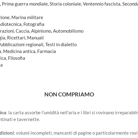
, Prima guerra mondiale, Storia coloniale, Ventennio fascista, Second
zione, Marina militare
adiotecnica, Fotografia
orazioni, Caccia, Alpinismo, Automobilismo
gia, Ricettari, Manuali
Pubblicazioni regionali, Testi in dialetto
a, Medicina antica, Farmacia
ica, Filosofia
ia
NON COMPRIAMO
tina
: la carta assorbe l'umidità nell'aria e i libri si rovinano irreparab
ntinati e tavernette.
ndizioni
: volumi incompleti, mancanti di pagine o particolarmente rovi