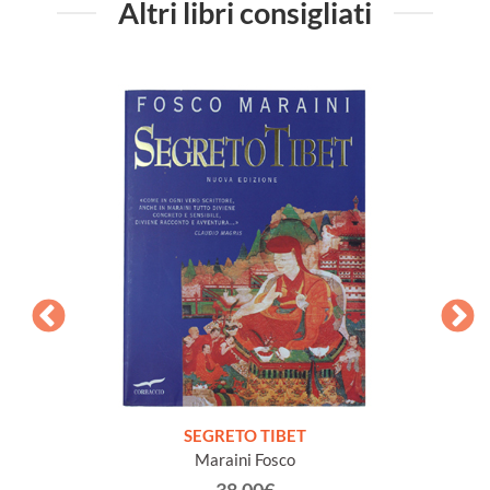
Altri libri consigliati
rinaggi
SEGRETO TIBET
TIB
Maraini Fosco
foto)