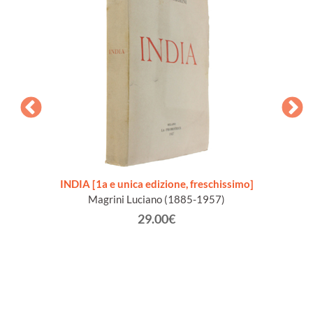
ALE.
INDIA [1a e unica edizione, freschissimo]
NELLA 
Magrini Luciano (1885-1957)
29.00€