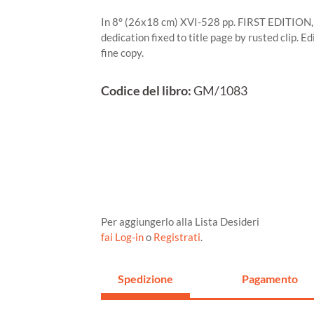
In 8° (26x18 cm) XVI-528 pp. FIRST EDITION, W
dedication fixed to title page by rusted clip. E
fine copy.
Codice del libro:
GM/1083
Per aggiungerlo alla Lista Desideri
fai Log-in
o
Registrati
.
Spedizione
Pagamento