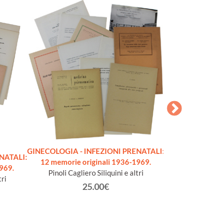
GINECOLOGIA - INFEZIONI PRENATALI:
NATALI:
LA PREPARAZI
12 memorie originali 1936-1969.
969.
PARTO NATUR
Pinoli Cagliero Siliquini e altri
tri
Bocci, Chiaudano
25.00€