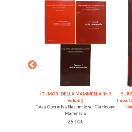
 SENILE
I TUMORI DELLA MAMMELLA [in 3
SURG
Umberto (a cura)
volumI]
Import
Forza Operativa Nazionale sul Carcinoma
Ha
€
Mammario
25.00€