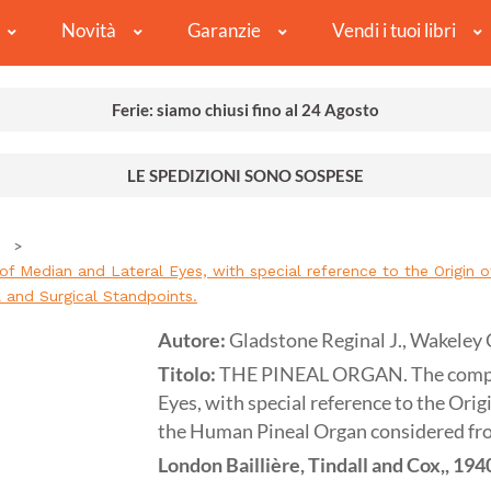
Novità
Garanzie
Vendi i tuoi libri
Ferie: siamo chiusi fino al 24 Agosto
LE SPEDIZIONI SONO SOSPESE
.
edian and Lateral Eyes, with special reference to the Origin of 
 and Surgical Standpoints.
Autore:
Gladstone Reginal J., Wakeley C
Titolo:
THE PINEAL ORGAN. The compar
Eyes, with special reference to the Orig
the Human Pineal Organ considered from
London
Baillière, Tindall and Cox,,
194