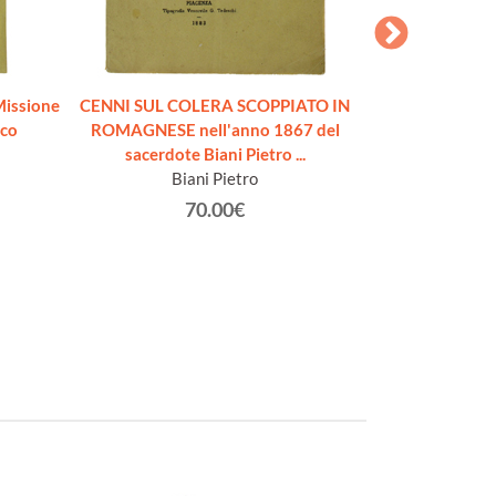
issione
CENNI SUL COLERA SCOPPIATO IN
Rapporto del
sco
ROMAGNESE nell'anno 1867 del
medica piem
sacerdote Biani Pietro ...
Biani Pietro
Berruti, 
70.00€