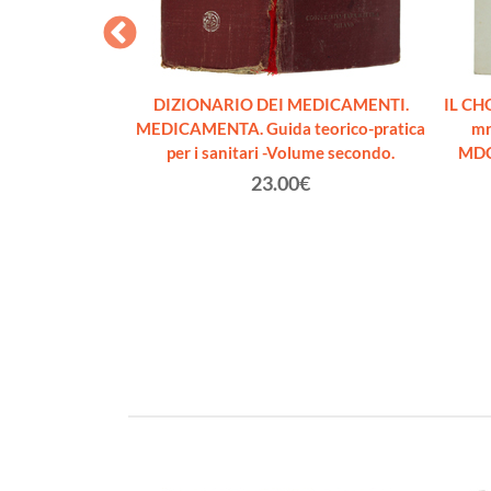
cellentissimo
DIZIONARIO DEI MEDICAMENTI.
IL CH
 di Sanità...
MEDICAMENTA. Guida teorico-pratica
mr
BRE GIALLA. In
per i sanitari -Volume secondo.
MDCC
tobre 1821
23.00€
riaglio
€