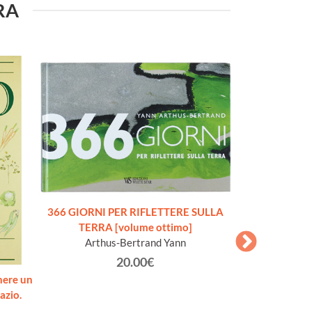
URA
366 GIORNI PER RIFLETTERE SULLA
TERRA [volume ottimo]
Arthus-Bertrand Yann
20.00€
nere un
ENCICLOPEDI
azio.
DELLA MECCANIC
A