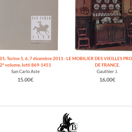
1. Torino 5, 6, 7 dicembre 2011 -
LE MOBILIER DES VIEILLES PR
2° volume, lotti 869-1451
DE FRANCE.
San Carlo Aste
Gauthier J.
15.00€
16.00€