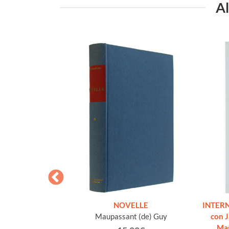
Al
 E ALTRE OPERE
NOVELLE
INTERN
o volume, come
Maupassant (de) Guy
con 
]
Ma