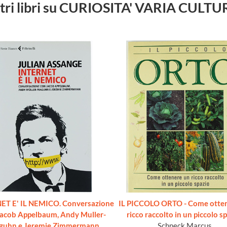
tri libri su CURIOSITA' VARIA CULT
ET E' IL NEMICO. Conversazione
IL PICCOLO ORTO - Come otte
Jacob Appelbaum, Andy Muller-
ricco raccolto in un piccolo sp
guhn e Jeremie Zimmermann
Schneck Marcus