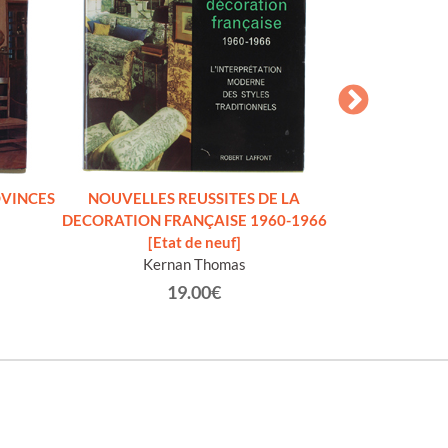
OVINCES
NOUVELLES REUSSITES DE LA
STILE RUSTICO 
DECORATION FRANÇAISE 1960-1966
Merrell [Le
[Etat de neuf]
sov
Kernan Thomas
Miller 
19.00€