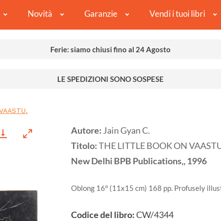
Novità
Garanzie
Vendi i tuoi libri
Ferie: siamo chiusi fino al 24 Agosto
LE SPEDIZIONI SONO SOSPESE
VAASTU.
Autore:
Jain Gyan C.
Titolo:
THE LITTLE BOOK ON VAASTU
New Delhi
BPB Publications,,
1996
Oblong 16° (11x15 cm) 168 pp. Profusely illust
Codice del libro:
CW/4344