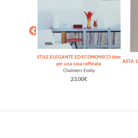
STILE ELEGANTE ED ECONOMICO idee
OGNO.
ASTA 10
per una casa raffinata
rg Diane
Chalmers Emily
€
23.00€