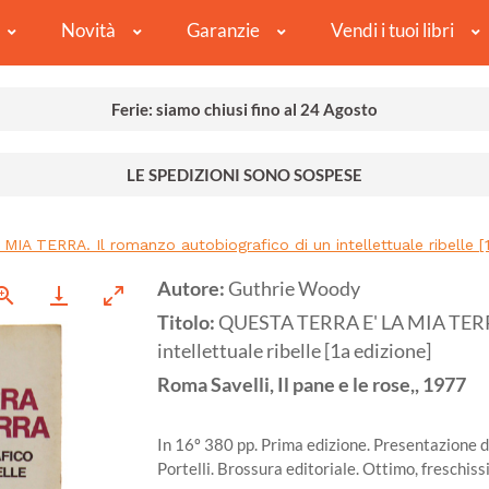
Novità
Garanzie
Vendi i tuoi libri
Ferie: siamo chiusi fino al 24 Agosto
LE SPEDIZIONI SONO SOSPESE
A TERRA. Il romanzo autobiografico di un intellettuale ribelle [1
Autore:
Guthrie Woody
Titolo:
QUESTA TERRA E' LA MIA TERRA.
intellettuale ribelle [1a edizione]
Roma
Savelli, Il pane e le rose,,
1977
In 16º 380 pp. Prima edizione. Presentazione d
Portelli. Brossura editoriale. Ottimo, freschis