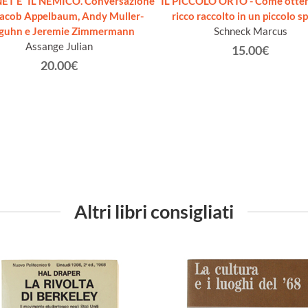
ET E' IL NEMICO. Conversazione
IL PICCOLO ORTO - Come otte
Jacob Appelbaum, Andy Muller-
ricco raccolto in un piccolo sp
guhn e Jeremie Zimmermann
Schneck Marcus
Assange Julian
15.00€
20.00€
Altri libri consigliati