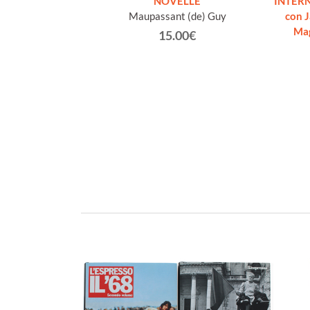
 E ALTRE OPERE
NOVELLE
INTERN
o volume, come
Maupassant (de) Guy
con 
]
Ma
15.00€
eppe.
€