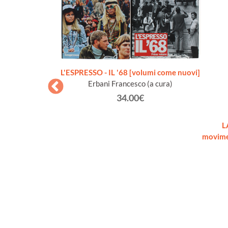
L'ESPRESSO - IL '68 [volumi come nuovi]
Erbani Francesco (a cura)
34.00€
LA RIVOLTA
L
edizione: aprile
movimen
sco (a cura).
€